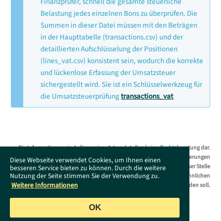
Finanzprüfer, schnell die gesamte steuerliche
Belastung jedes einzelnen Bons zu überprüfen. Die
Summen in dieser Datei müssen mit den Beträgen
in der Haupttabelle (transactions.csv) und der
detaillierten Aufschlüsselung der Positionen
(lines_vat.csv) konsistent sein, wodurch die korrekte
und lückenlose Erfassung der Umsatzsteuer
sichergestellt wird. Sie ist ein Schlüsselwerkzeug für
die Umsatzsteuerprüfung
transactions_vat
Die Informationen sind allgemeiner Art und stellen keine Rechtsberatung dar.
Das Supportportal erhebt keinen Anspruch auf Vollständigkeit. Änderungen
Diese Webseite verwendet Cookies, um Ihnen einen
bleiben ohne Vorankündigung jederzeit vorbehalten. Es wird an dieser Stelle
besseren Service bieten zu können. Durch die weitere
Nutzung der Seite stimmen Sie der Verwendung zu.
darauf hingewiesen, dass die ausschließliche Verwendung der männlichen
Weitere Informationen
Form geschlechtsunabhängig verstanden werden soll.
OK