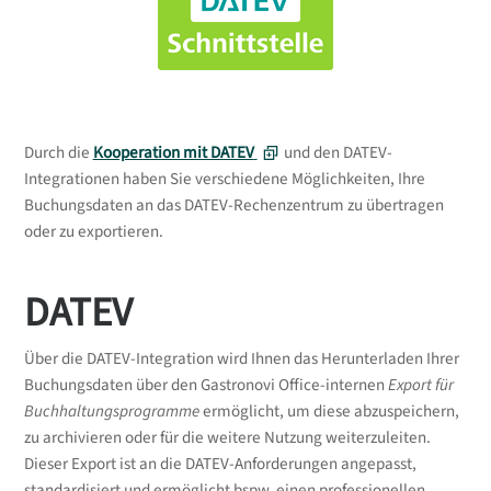
sämtliche Informationen, die in diesem
Support-Portal bereitgestellt werden,
ausschließlich zu Informationszwecken
dienen. Die angebotenen Inhalte stellen
keine rechtliche Beratung zur Buchhaltung
dar.
Durch die
Kooperation mit DATEV
und den DATEV-
Integrationen haben Sie verschiedene Möglichkeiten, Ihre
Unsere Supportabteilung und die auf dieser
Buchungsdaten an das DATEV-Rechenzentrum zu übertragen
Plattform zur Verfügung gestellten
oder zu exportieren.
Informationen sind nicht dazu befugt,
individuelle rechtliche oder steuerliche
Beratung anzubieten. Wir empfehlen
DATEV
dringend, bei buchhalterischen und
steuerlichen Angelegenheiten einen
Über die DATEV-Integration wird Ihnen das Herunterladen Ihrer
qualifizierten Fachexperten zu konsultieren.
Buchungsdaten über den Gastronovi Office-internen
Export für
Wir können keine Gewähr für die Richtigkeit,
Buchhaltungsprogramme
ermöglicht, um diese abzuspeichern,
Vollständigkeit oder Aktualität der
zu archivieren oder für die weitere Nutzung weiterzuleiten.
bereitgestellten Informationen
Dieser Export ist an die DATEV-Anforderungen angepasst,
übernehmen. Die Nutzung der
standardisiert und ermöglicht bspw. einen professionellen