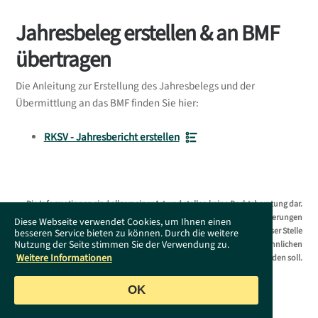
Jahresbeleg erstellen & an BMF
übertragen
Die Anleitung zur Erstellung des Jahresbelegs und der
Übermittlung an das BMF finden Sie hier:
RKSV - Jahresbericht erstellen
Die Informationen sind allgemeiner Art und stellen keine Rechtsberatung dar.
Das Supportportal erhebt keinen Anspruch auf Vollständigkeit. Änderungen
Diese Webseite verwendet Cookies, um Ihnen einen
bleiben ohne Vorankündigung jederzeit vorbehalten. Es wird an dieser Stelle
besseren Service bieten zu können. Durch die weitere
Nutzung der Seite stimmen Sie der Verwendung zu.
darauf hingewiesen, dass die ausschließliche Verwendung der männlichen
Weitere Informationen
Form geschlechtsunabhängig verstanden werden soll.
OK