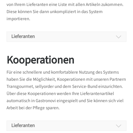
von Ihrem Lieferanten eine Liste mit allen Artikeln zukommen.
Diese können Sie dann unkompliziert in das System
importieren.
Lieferanten
Kooperationen
Lieferanten anlegen
Zu Beginn legen Sie alle Lieferanten, bei denen Sie
Für eine schnellere und komfortablere Nutzung des Systems
bestellen bzw. bei denen Sie Cash&Carry Einkäufe
haben Sie die Möglichkeit, Kooperationen mit unseren Partnern
vornehmen, im System an. Es besteht die
Transgourmet, sellyorder und dem Service-Bund einzurichten.
Möglichkeit, Lieferzeiten und Mindestbestellwerte
Über diese Kooperationen werden Ihre Lieferantenartikel
zu definieren.
automatisch in Gastronovi eingespielt und Sie können sich viel
Arbeit bei der Pflege sparen.
Lieferanten – Eigenen Lieferanten hinzufügen
Lieferanten