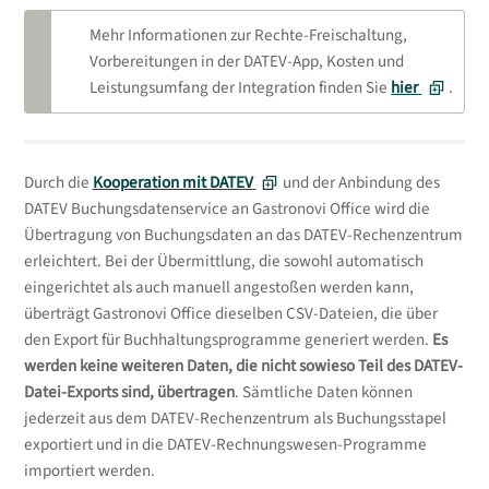
Mehr Informationen zur Rechte-Freischaltung,
Wir möchten Sie darauf hinweisen, dass
Vorbereitungen in der DATEV-App, Kosten und
sämtliche Informationen, die in diesem
Leistungsumfang der Integration finden Sie
hier
.
Support-Portal bereitgestellt werden,
ausschließlich zu Informationszwecken
dienen. Die angebotenen Inhalte stellen
keine rechtliche Beratung zur Buchhaltung
Durch die
Kooperation mit DATEV
und der Anbindung des
dar.
DATEV Buchungsdatenservice an Gastronovi Office wird die
Unsere Supportabteilung und die auf dieser
Übertragung von Buchungsdaten an das DATEV-Rechenzentrum
Plattform zur Verfügung gestellten
erleichtert. Bei der Übermittlung, die sowohl automatisch
Informationen sind nicht dazu befugt,
eingerichtet als auch manuell angestoßen werden kann,
individuelle rechtliche oder steuerliche
überträgt Gastronovi Office dieselben CSV-Dateien, die über
Beratung anzubieten. Wir empfehlen
den Export für Buchhaltungsprogramme generiert werden.
Es
dringend, bei buchhalterischen und
werden keine weiteren Daten, die nicht sowieso Teil des DATEV-
steuerlichen Angelegenheiten einen
Datei-Exports sind, übertragen
. Sämtliche Daten können
qualifizierten Fachexperten zu konsultieren.
jederzeit aus dem DATEV-Rechenzentrum als Buchungsstapel
exportiert und in die DATEV-Rechnungswesen-Programme
Wir können keine Gewähr für die Richtigkeit,
importiert werden.
Vollständigkeit oder Aktualität der