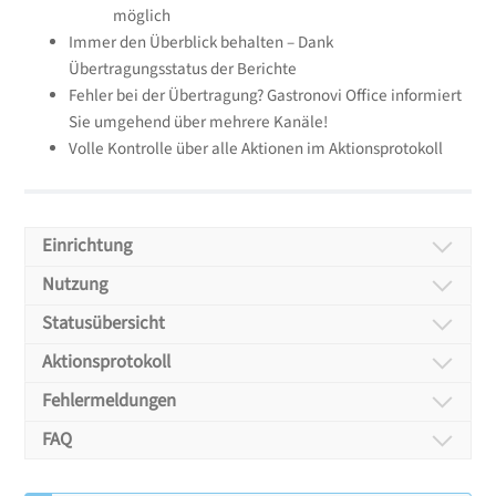
möglich
Immer den Überblick behalten – Dank
Übertragungsstatus der Berichte
Fehler bei der Übertragung? Gastronovi Office informiert
Sie umgehend über mehrere Kanäle!
Volle Kontrolle über alle Aktionen im Aktionsprotokoll
Einrichtung
DATEV
Nutzung
DATEV
Buchungsdatenservic
Statusübersicht
DATEV
Buchungsdatenservic
Aktionsprotokoll
e – Einrichtung
DATEV
Buchungsdatenservic
Fehlermeldungen
e – Nutzung
DATEV
Buchungsdatenservic
FAQ
e – Statusübersicht
DATEV
FAQ
Buchungsdatenservic