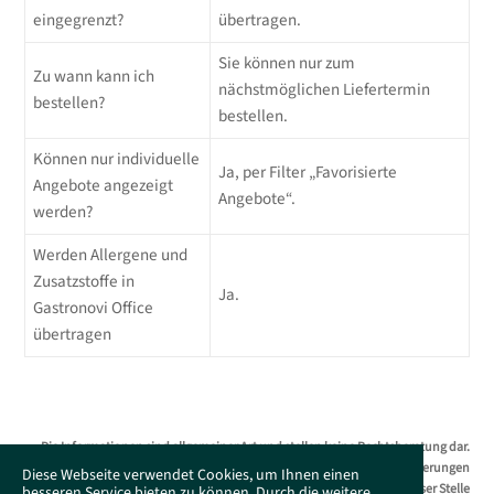
eingegrenzt?
übertragen.
Sie können nur zum
Zu wann kann ich
nächstmöglichen Liefertermin
bestellen?
bestellen.
Können nur individuelle
Ja, per Filter „Favorisierte
Angebote angezeigt
Angebote“.
werden?
Werden Allergene und
Zusatzstoffe in
Ja.
Gastronovi Office
übertragen
Die Informationen sind allgemeiner Art und stellen keine Rechtsberatung dar.
Das Supportportal erhebt keinen Anspruch auf Vollständigkeit. Änderungen
Diese Webseite verwendet Cookies, um Ihnen einen
bleiben ohne Vorankündigung jederzeit vorbehalten. Es wird an dieser Stelle
besseren Service bieten zu können. Durch die weitere