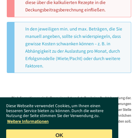
diese über die kalkulierten Rezepte in die
Deckungsbeitragsberechnung einfließen.
In den jeweiligen min. und max. Beträgen, die Sie
manuell angeben, sollte sich widerspiegeln, dass
gewisse Kosten schwanken können – z. B. in
Abhängigkeit zu der Auslastung pro Monat, durch
Erfolgsmodelle (Miete/Pacht) oder durch weitere
Faktoren.
Die Informationen sind allgemeiner Art und stellen keine Rechtsberatung dar.
Das Supportportal erhebt keinen Anspruch auf Vollständigkeit. Änderungen
Diese Webseite verwendet Cookies, um Ihnen einen
bleiben ohne Vorankündigung jederzeit vorbehalten. Es wird an dieser Stelle
besseren Service bieten zu können. Durch die weitere
Nutzung der Seite stimmen Sie der Verwendung zu.
darauf hingewiesen, dass die ausschließliche Verwendung der männlichen
Weitere Informationen
Form geschlechtsunabhängig verstanden werden soll.
OK