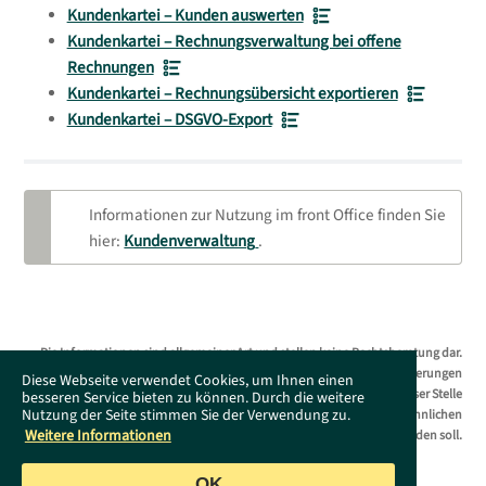
Kundenkartei – Kunden auswerten
Kundenkartei – Rechnungsverwaltung bei offene
Rechnungen
Kundenkartei – Rechnungsübersicht exportieren
Kundenkartei – DSGVO-Export
Informationen zur Nutzung im front Office finden Sie
hier:
Kundenverwaltung
.
Die Informationen sind allgemeiner Art und stellen keine Rechtsberatung dar.
Das Supportportal erhebt keinen Anspruch auf Vollständigkeit. Änderungen
Diese Webseite verwendet Cookies, um Ihnen einen
bleiben ohne Vorankündigung jederzeit vorbehalten. Es wird an dieser Stelle
besseren Service bieten zu können. Durch die weitere
Nutzung der Seite stimmen Sie der Verwendung zu.
darauf hingewiesen, dass die ausschließliche Verwendung der männlichen
Weitere Informationen
Form geschlechtsunabhängig verstanden werden soll.
OK