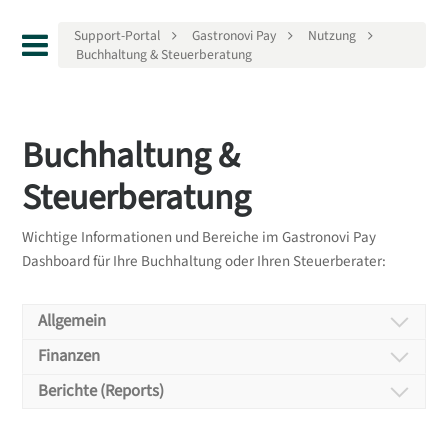
Support-Portal
Gastronovi Pay
Nutzung
Buchhaltung & Steuerberatung
Buchhaltung &
Steuerberatung
Wichtige Informationen und Bereiche im Gastronovi Pay
Dashboard für Ihre Buchhaltung oder Ihren Steuerberater:
Allgemein
Allgemein
Finanzen
Finanzen
Berichte (Reports)
Für jede Zahlung fallen Transaktionsgebühren
Berichte (Reports)
(processing fees) und die Gebühren der jeweiligen