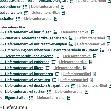
otsauswahl definieren - Aktualisierungsart
|
Lieferantenartikel
bot entfernen
|
Lieferantenartikel
bot verwalten
|
Lieferantenartikel
nschaften
|
Lieferantenartikel
Lieferantenartikel
l – Lieferantenartikel hinzufügen
|
Lieferantenartikel
l – Zutat aus Lieferantenartikel generieren
|
Lieferantenartikel
l – Lieferantenartikel mit Zutat verknüpfen
|
Lieferantenartikel
el – Umrechnung der Einheit von Lieferantenartikeln zu Zutaten
|
L
l - Lieferantenartikel deaktivieren
|
Lieferantenartikel
l – Lieferantenartikel entfernen
|
Lieferantenartikel
l – Lieferantenartikel filtern
|
Lieferantenartikel
l – Lieferantenartikel importieren
|
Lieferantenartikel
l – Lieferantenartikel verwalten
|
Lieferantenartikel
el – Lieferantenartikel drucken & exportieren
|
Lieferantenartikel
l – Lieferantenartikel suchen
|
Lieferantenartikel
el – Eigenschaften
|
Lieferantenartikel
– Lieferanten