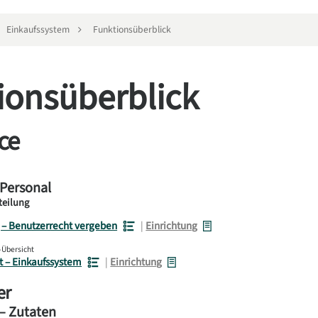
Einkaufssystem
Funktionsüberblick
ionsüberblick
ce
 Personal
teilung
 – Benutzerrecht vergeben
|
Einrichtung
-Übersicht
t – Einkaufssystem
|
Einrichtung
er
– Zutaten