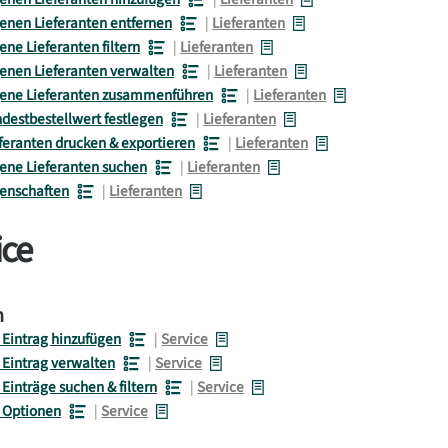
genen Lieferanten entfernen
|
Lieferanten
ene Lieferanten filtern
|
Lieferanten
genen Lieferanten verwalten
|
Lieferanten
igene Lieferanten zusammenführen
|
Lieferanten
ndestbestellwert festlegen
|
Lieferanten
eferanten drucken & exportieren
|
Lieferanten
gene Lieferanten suchen
|
Lieferanten
genschaften
|
Lieferanten
ice
n
 Eintrag hinzufügen
|
Service
 Eintrag verwalten
|
Service
Einträge suchen & filtern
|
Service
– Optionen
|
Service