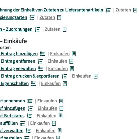
nung der Einheit von Zutaten zu Lieferantenartikeln
|
Zutaten
isierungsarten
|
Zutaten
en – Zuordnungen
|
Zutaten
– Einkäufe
posten
 Eintrag hinzufügen
|
Einkaufen
 Eintrag entfernen
|
Einkaufen
 Eintrag verwalten
|
Einkaufen
 Eintrag drucken & exportieren
|
Einkaufen
 Eigenschaften
|
Einkaufen
auf annehmen
|
Einkaufen
uf hinzufügen
|
Einkaufen
uf-Farbstatus
|
Einkaufen
 auffüllen
|
Einkaufen
uf verwalten
|
Einkaufen
uf bestellen
|
Einkaufen