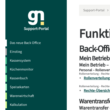
Support-Portal
Funkt
Support-Portal
Das neue Back Office
Back-Offi
Einstieg
Mein Betrieb
Kassensystem
Mein Betrieb –
Küchenmonitor
Personal – Rollenver
Rollenverteilung – Rechte
Rollenverteilung
Kassenbuch
Rollenverteilung – Rechte
Speisekarten
Rechte-Übersich
Warenwirtschaft
Warentransf
Kalkulation
Warentransfer 