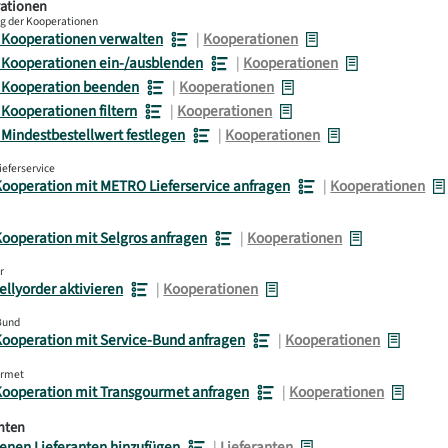
rationen
g der Kooperationen
 Kooperationen verwalten
|
Kooperationen
 Kooperationen ein-/ausblenden
|
Kooperationen
 Kooperation beenden
|
Kooperationen
Kooperationen filtern
|
Kooperationen
Mindestbestellwert festlegen
|
Kooperationen
eferservice
Kooperation mit METRO Lieferservice anfragen
|
Kooperationen
Kooperation mit Selgros anfragen
|
Kooperationen
r
ellyorder aktivieren
|
Kooperationen
Bund
Kooperation mit Service-Bund anfragen
|
Kooperationen
urmet
 Kooperation mit Transgourmet anfragen
|
Kooperationen
anten
genen Lieferanten hinzufügen
|
Lieferanten