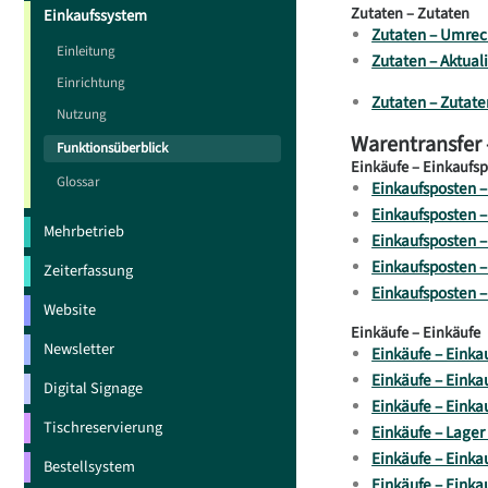
Zutaten – Zutaten
Einkaufssystem
Zutaten – Umrech
Einleitung
Zutaten – Aktual
Einrichtung
Zutaten – Zutat
Nutzung
Warentransfer 
Funktionsüberblick
Einkäufe – Einkaufs
Glossar
Einkaufsposten –
Einkaufsposten –
Mehrbetrieb
Einkaufsposten –
Einkaufsposten –
Zeiterfassung
Einkaufsposten –
Website
Einkäufe – Einkäufe
Newsletter
Einkäufe – Eink
Einkäufe – Einka
Digital Signage
Einkäufe – Einka
Tischreservierung
Einkäufe – Lager
Einkäufe – Einka
Bestellsystem
Einkäufe – Einka