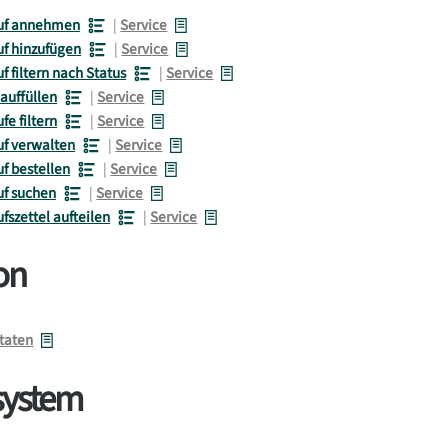
auf annehmen
|
Service
uf hinzufügen
|
Service
f filtern nach Status
|
Service
 auffüllen
|
Service
fe filtern
|
Service
uf verwalten
|
Service
uf bestellen
|
Service
uf suchen
|
Service
fszettel aufteilen
|
Service
on
taten
system