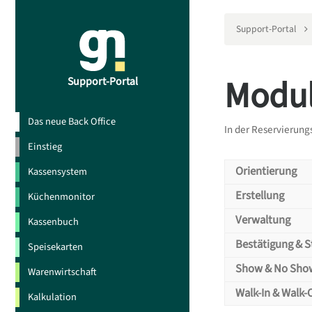
Support-Portal
Modul
Support-Portal
Das neue Back Office
In der Reservierung
Einstieg
Orientierung
Kassensystem
Orien
Erstellung
Küchenmonitor
Erste
Verwaltung
Kassenbuch
Die Tischreser
Verwa
Bestätigung & S
Speisekarten
um schnell und
Hier erfahren
Bestä
Suche und den
Show & No Sho
Warenwirtschaft
wiederkehrend
Manchmal änder
Show 
effizient und 
Walk-In & Walk-
Kalkulation
Wünsche Ihrer
Hier erfahren 