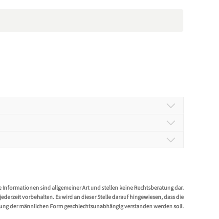
destanforderungen entsprechend ein.
 und angesprochen wird (HID).
e Informationen sind allgemeiner Art und stellen keine Rechtsberatung dar.
erzeit vorbehalten. Es wird an dieser Stelle darauf hingewiesen, dass die
ung der männlichen Form geschlechtsunabhängig verstanden werden soll.