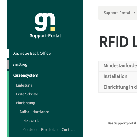
Support-Portal
RFID 
Support-Portal
Das neue Back Office
Einstieg
Mindestanford
Kassensystem
Installation
Die 
Einleitung
Einrichtung in 
Richten Sie d
Erste Schritte
Anschluss:
US
Der RFID-Leser
Einrichtung
Treiber:
Es si
Aufbau Hardware
Steuerungsz
Netzwerk
Das Supportportal 
Controller-Box(Lokaler Controller)