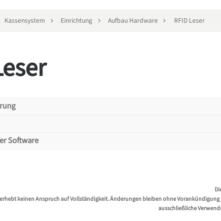
Kassensystem
Einrichtung
Aufbau Hardware
RFID Leser
Leser
erung
RFID-Leser müssen den Tastatur-Eingabe (HID) Modus unterstützen.
der Software
en RFID-Leser unter Zuhilfenahme der Herstelleranleitung und den Min
B oder Bluetooth
 selbst muss nicht im Gastronovi Office hinterlegt werden.
nd meist keine Treiber nötig, da das Gerät wie eine Tastatur installiert
eichen
:
nicht benötigt
Di
erhebt keinen Anspruch auf Vollständigkeit. Änderungen bleiben ohne Vorankündigung jed
ausschließliche Verwend