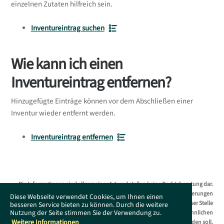
einzelnen Zutaten hilfreich sein.
Inventureintrag suchen
Wie kann ich einen
Inventureintrag entfernen?
Hinzugefügte Einträge können vor dem Abschließen einer
Inventur wieder entfernt werden.
Inventureintrag entfernen
Die Informationen sind allgemeiner Art und stellen keine Rechtsberatung dar.
Das Supportportal erhebt keinen Anspruch auf Vollständigkeit. Änderungen
Diese Webseite verwendet Cookies, um Ihnen einen
bleiben ohne Vorankündigung jederzeit vorbehalten. Es wird an dieser Stelle
besseren Service bieten zu können. Durch die weitere
Nutzung der Seite stimmen Sie der Verwendung zu.
darauf hingewiesen, dass die ausschließliche Verwendung der männlichen
Weitere Informationen
Form geschlechtsunabhängig verstanden werden soll.