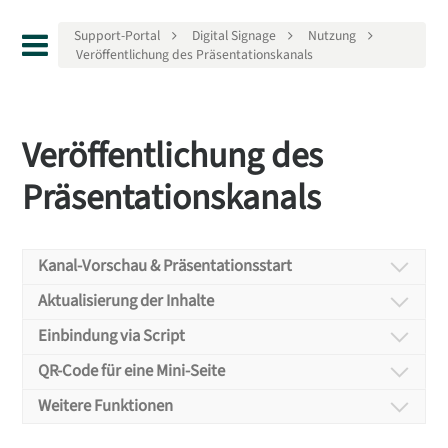
Support-Portal
Digital Signage
Nutzung
Veröffentlichung des Präsentationskanals
Veröffentlichung des
Präsentationskanals
Kanal-Vorschau & Präsentationsstart
Kanal-Vorschau &
Aktualisierung der Inhalte
Aktualisierung der
Präsentationsstart
Einbindung via Script
Einbindung via Script
Inhalte
QR-Code für eine Mini-Seite
Kanal-Vorschau
QR-Code für eine
Weitere Funktionen
Mit Gastronovi Digital Signage erweitern Sie Ihre
Automatische
Weitere Funktionen