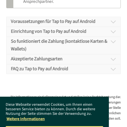
Ansprechpartner.
Voraussetzungen für Tap to Pay auf Android
Voraussetzungen für
Einrichtung von Tap to Pay auf Android
Einrichtung von Tap
Tap to Pay auf
So funktioniert die Zahlung (kontaktlose Karten &
Wallets)
to Pay auf Android
Android
So funktioniert die
Akzeptierte Zahlungsarten
Akzeptierte
Um Tap to Pay auf Android zu nutzen, benötigen Sie
Zahlung (Kontaktlose
FAQ zu Tap to Pay auf Android
Die folgenden Voraussetzungen müssen erfüllt sein:
Gastronovi Pay und die Gastronovi Pay App.
FAQ zu Tap to Pay auf
Zahlungsarten
Anschließend können Sie kontaktlose Zahlungen
Karten & Wallets)
Auf dem Gerät ist die Gastronovi Office App installiert.
jederzeit und überall akzeptieren – direkt auf Ihrem
Android
Auf dem Gerät ist die Gastronovi Pay App installiert.
Android-Gerät.
Das Gerät benötigt eine Gerätesperre (PIN, Muster,
Die Informationen sind allgemeiner Art und stellen keine Rechtsberatung dar.
Kredit- und Debitkarten (Visa, Mastercard, American
Sobald Sie einen Vorgang im Front Office kassieren
Das Supportportal erhebt keinen Anspruch auf Vollständigkeit. Änderungen
Passwort etc.). In den meisten Einstellungen von
Diese Webseite verwendet Cookies, um Ihnen einen
Die Gastronovi Pay App finden Sie im
Google Play
Express, Discover, Diners)
möchten, wählen Sie die Zahlungsart "Kartenzahlung"
bleiben ohne Vorankündigung jederzeit vorbehalten. Es wird an dieser Stelle
besseren Service bieten zu können. Durch die weitere
Android-Geräten kann die automatische Sperre beim
Store
.
Woher weiß ich, ob die
Digitale Wallets (Apple Pay, Google Pay)
Nutzung der Seite stimmen Sie der Verwendung zu.
darauf hingewiesen, dass die ausschließliche Verwendung der männlichen
aus.
ausgeschalteten Bildschirm auf 30 Minuten erhöht
Weitere Informationen
Form geschlechtsunabhängig verstanden werden soll.
Bitte beachten Sie, dass Transaktionen mit der Girocard
Zahlungskarte eines Gastes
werden, damit die Servicekräfte die PIN nicht immer
Mit Tap to Pay öffnet sich automatisch die Gastronovi Pay
Über die lokalen Einstellungen im
ohne Co-Branding zum aktuellen Stand nicht