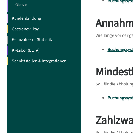
Buchungssyst
Glossar
Kundenbindung
Annahme
Gastronovi Pay
Wie lange vor der 
Kennzahlen – Statistik
Buchungssyst
KI-Labor (BETA)
Schnittstellen & Integrationen
Mindestb
Soll für die Abholu
Buchungssyst
Zahlzwa
Soll für die Abholu