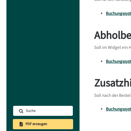
Buchungssyst
Abholb
Soll im Widget ein
Buchungssyst
Zusatzh
Soll nach der Beste
Buchungssyst
PDF erzeugen