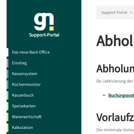
Support-Portal
Abhol
Support-Portal
Das neue Back Office
Einstieg
Abholun
Kassensystem
De-/aktivierung der
Küchenmonitor
Kassenbuch
Buchungssyst
Speisekarten
Vorlaufz
Warenwirtschaft
Kalkulation
Die minimale Vorlau