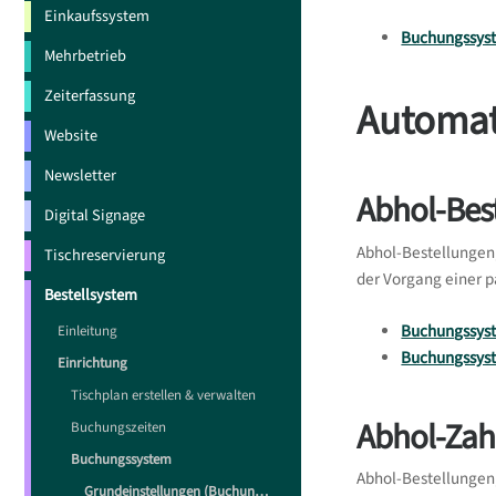
Einkaufssystem
Buchungssyste
Mehrbetrieb
Zeiterfassung
Automat
Website
Newsletter
Abhol-Bes
Digital Signage
Abhol-Bestellungen
Tischreservierung
der Vorgang einer p
Bestellsystem
Buchungssyst
Einleitung
Buchungssyst
Einrichtung
Tischplan erstellen & verwalten
Abhol-Zah
Buchungszeiten
Buchungssystem
Abhol-Bestellungen
Grundeinstellungen (Buchungssystem)