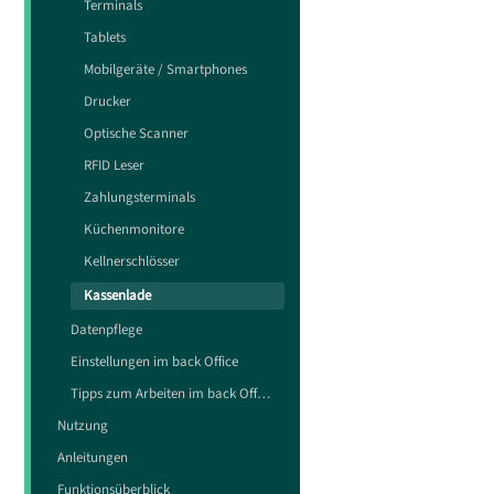
Über dem Bes
Terminals
Klicken Sie i
Tablets
Per Klick auf
Mobilgeräte / Smartphones
Drucker
Dami
Dami
Rech
zuge
Optische Scanner
eine
RFID Leser
Zahlungsterminals
Wenn
Küchenmonitore
Verbinden Si
Kellnerschlösser
Kassenlade
Datenpflege
Einstellungen im back Office
Tipps zum Arbeiten im back Office
Nutzung
Anleitungen
Funktionsüberblick