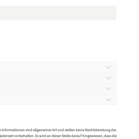
und angesprochen.
uss haben.
 Kassenlade automatisch geöffnet wird muss eine
oll.
e Informationen sind allgemeiner Art und stellen keine Rechtsberatung dar.
erzeit vorbehalten. Es wird an dieser Stelle darauf hingewiesen, dass die