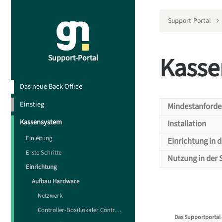
Support-Portal
Kasse
Support-Portal
Das neue Back Office
Einstieg
Mindestanford
Kassensystem
Installation
Kass
Einleitung
Einrichtung in 
Schalten Sie 
Erste Schritte
Nutzung in der 
Anschluss:
De
Wie Sie die Ka
Einrichtung
Zahlungsart im
Wie Sie die Ka
Aufbau Hardware
Netzwerk
Navigieren S
Im Front Offi
Controller-Box(Lokaler Controller)
Setzen Sie b
Das Supportportal 