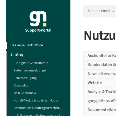
Support-Portal
Nutz
Support-Portal
Das neue Back Office
Einstieg
Auskünfte für 
Welch
Die digitale Gastronomie
Kundendaten l
Wie k
Systemvoraussetzungen
Daten
Newslettervers
Benutzerzugang
Was m
und v
Website
Changelog
Was m
Analyse & Track
Mein Gastronovi
Um Ihren Gäst
Szenar
Der Gast hat 
Analy
(Impr
google Maps-AP
müssen. Möcht
Notfall-Modus & Isolierter Modus
sprechen. Sie
Infor
den Verteiler
Ein Kunde möc
Datenschutz & Auftragsverarbeitungsvertrag (AVV)
Daten, wird d
Dokumentation 
Besonders Gas
zugewiesen, w
Auftragsverarbeitungsvertrag (AVV)