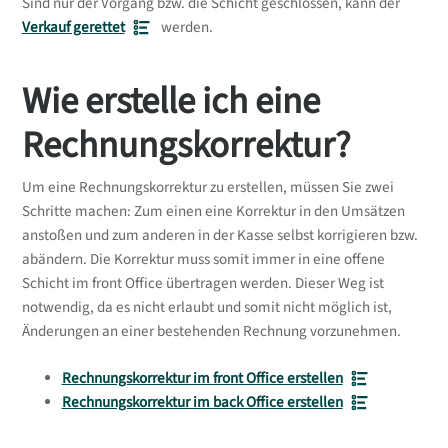
Sind nur der Vorgang bzw. die Schicht geschlossen, kann der
Informationszwecken dienen. Die angebotenen
Verkauf gerettet
werden.
Inhalte stellen keine rechtliche Beratung zur
Buchhaltung dar.
Wie erstelle ich eine
Unsere Supportabteilung und die auf dieser
Plattform zur Verfügung gestellten Informationen
Rechnungskorrektur?
sind nicht dazu befugt, individuelle rechtliche oder
steuerliche Beratung anzubieten. Wir empfehlen
Um eine Rechnungskorrektur zu erstellen, müssen Sie zwei
dringend, bei buchhalterischen und steuerlichen
Schritte machen: Zum einen eine Korrektur in den Umsätzen
Angelegenheiten einen qualifizierten Fachexperten
anstoßen und zum anderen in der Kasse selbst korrigieren bzw.
zu konsultieren.
abändern. Die Korrektur muss somit immer in eine offene
Wir können keine Gewähr für die Richtigkeit,
Schicht im front Office übertragen werden. Dieser Weg ist
Vollständigkeit oder Aktualität der bereitgestellten
notwendig, da es nicht erlaubt und somit nicht möglich ist,
Informationen übernehmen. Die Nutzung der
Änderungen an einer bestehenden Rechnung vorzunehmen.
Informationen erfolgt auf eigenes Risiko.
Rechnungskorrektur im front Office erstellen
Rechnungskorrektur im back Office erstellen