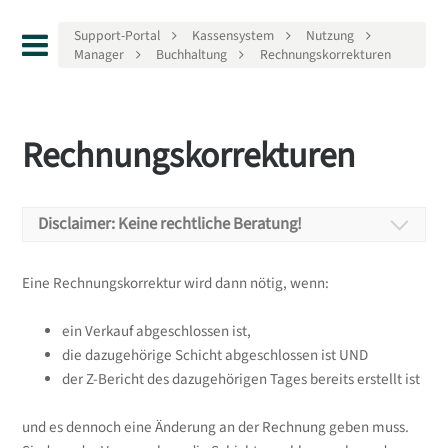
Support-Portal
Kassensystem
Nutzung
Manager
Buchhaltung
Rechnungskorrekturen
Rechnungskorrekturen
Disclaimer: Keine rechtliche Beratung!
Disclaimer
Eine Rechnungskorrektur wird dann nötig, wenn:
ein Verkauf abgeschlossen ist,
Keine rechtliche Beratung!
die dazugehörige Schicht abgeschlossen ist UND
der Z-Bericht des dazugehörigen Tages bereits erstellt ist
Wir möchten Sie darauf hinweisen, dass sämtliche
Informationen, die in diesem Support-Portal
und es dennoch eine Änderung an der Rechnung geben muss.
bereitgestellt werden, ausschließlich zu