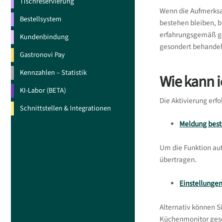
Tischreservierung
Wenn die Aufmerksa
Bestellsystem
bestehen bleiben, bi
erfahrungsgemäß ge
Kundenbindung
gesondert behandel
Gastronovi Pay
Kennzahlen – Statistik
Wie kann i
KI-Labor (BETA)
Die Aktivierung erf
Schnittstellen & Integrationen
Meldung best
Um die Funktion aut
übertragen.
Einstellungen
Alternativ können S
Küchenmonitor geset