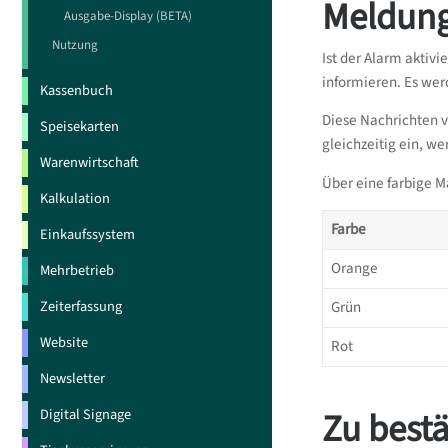
Meldung
Ausgabe-Display (BETA)
Nutzung
Ist der Alarm aktiv
informieren. Es wer
Kassenbuch
Diese Nachrichten 
Speisekarten
gleichzeitig ein, w
Warenwirtschaft
Über eine farbige 
Kalkulation
Farbe
Einkaufssystem
Orange
Mehrbetrieb
Zeiterfassung
Grün
Website
Rot
Newsletter
Zu best
Digital Signage