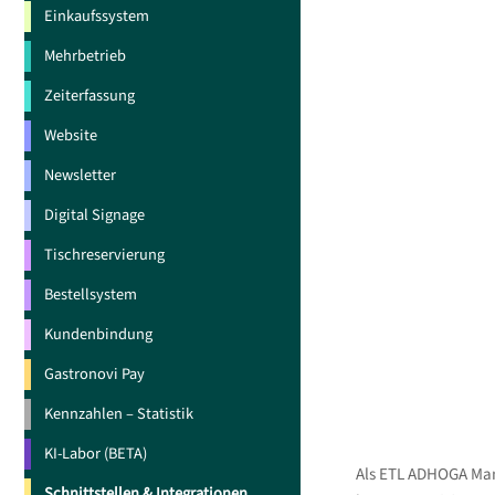
Unsere
Einkaufssystem
rechtl
Mehrbetrieb
Angele
Wir kö
Zeiterfassung
Nutzun
Website
Newsletter
Digital Signage
Tischreservierung
Bestellsystem
Kundenbindung
Gastronovi Pay
Kennzahlen – Statistik
KI-Labor (BETA)
Als ETL ADHOGA Mand
Schnittstellen & Integrationen