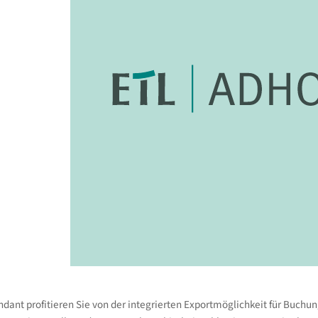
 Supportabteilung und die auf dieser Plattform zur Verfügung gestellte
iche oder steuerliche Beratung anzubieten. Wir empfehlen dringend, be
genheiten einen qualifizierten Fachexperten zu konsultieren.
nnen keine Gewähr für die Richtigkeit, Vollständigkeit oder Aktualität
g der Informationen erfolgt auf eigenes Risiko.
ant profitieren Sie von der integrierten Exportmöglichkeit für Buchu