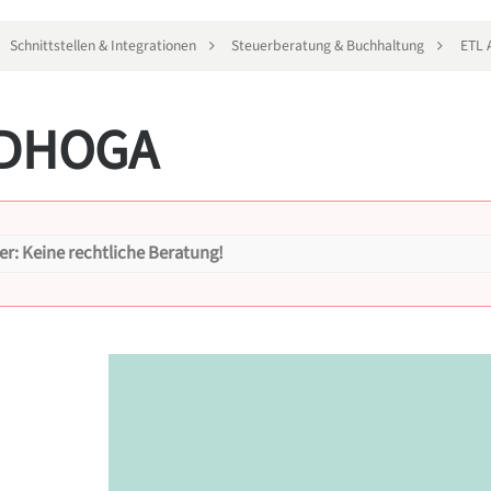
Schnittstellen & Integrationen
Steuerberatung & Buchhaltung
ETL
ADHOGA
er: Keine rechtliche Beratung!
sclaimer
ne rechtliche Beratung!
chten Sie darauf hinweisen, dass sämtliche Informationen, die in dies
ließlich zu Informationszwecken dienen. Die angebotenen Inhalte stell