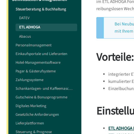
im ETL ADHOGA Form
reibungslosen Wechs
Steuerberatung & Buchhaltung
DATEV
Bei Neubu
ETL ADHOGA
mit Ihrem
Abacus
Personalmanagement
Vorteile:
Einkaufsportale und Lieferanten
Hotel-Managementsoftware
Pager & Gästerufsysteme
integrierter
Zahlungssysteme
kumulierter 
Einzelbuchun
Schankanlagen- und Kaffeemaschinensteuerungen
Gutscheine & Bonusprogramme
Einstel
Digitales Marketing
Gesetzliche Anforderungen
Lieferplattformen
ETL ADHOGA I
Steuerung & Prognose