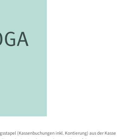
n Informationen sind nicht dazu befugt, individuelle
i buchhalterischen und steuerlichen
 der bereitgestellten Informationen übernehmen. Die
ngsstapel (Kassenbuchungen inkl. Kontierung) aus der Kasse