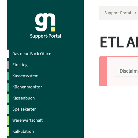
Support-Portal
ETL 
Support-Portal
Das neue Back Office
Einstieg
Disclaim
Kassensystem
Di
Küchenmonitor
Kassenbuch
Kei
Speisekarten
Warenwirtschaft
Wir mö
aussch
Kalkulation