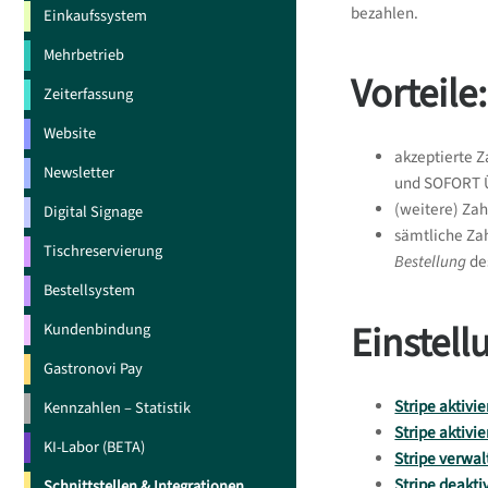
bezahlen.
Einkaufssystem
Mehrbetrieb
Vorteile:
Zeiterfassung
Website
akzeptierte Z
Newsletter
und SOFORT 
(weitere) Zah
Digital Signage
sämtliche Za
Tischreservierung
Bestellung
de
Bestellsystem
Einstell
Kundenbindung
Gastronovi Pay
Stripe aktivi
Kennzahlen – Statistik
Stripe aktivi
KI-Labor (BETA)
Stripe verwal
Stripe deakti
Schnittstellen & Integrationen