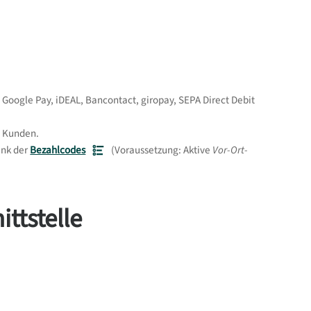
 Google Pay, iDEAL, Bancontact, giropay, SEPA Direct Debit
n Kunden.
ank der
Bezahlcodes
(Voraussetzung: Aktive
Vor-Ort-
ttstelle