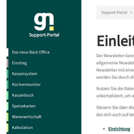
Support-Portal
Einle
Support-Portal
Das neue Back Office
Der Newsletter kan
allgemeine Newslett
Einstieg
Newsletter mit ein
Kassensystem
werden Sie durch di
Küchenmonitor
Nutzen Sie die Date
Kassenbuch
unkompliziert, um a
Speisekarten
Steuern Sie über di
das sich auch auf d
Warenwirtschaft
Kalkulation
Einrichtung