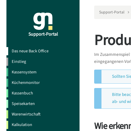
Support-Portal
Produ
Support-Portal
Das neue Back Office
Im Zusammenspiel vo
eingegangenen Vor
Einstieg
Kassensystem
Sollten S
Küchenmonitor
Kassenbuch
Bitte bea
ab- und w
Speisekarten
Warenwirtschaft
Wie erken
Kalkulation