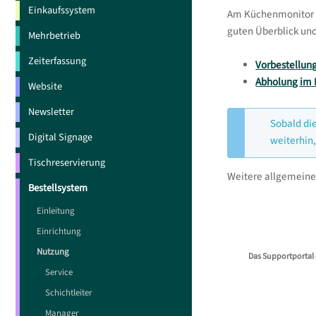
Einkaufssystem
Am Küchenmonitor e
guten Überblick und
Mehrbetrieb
Zeiterfassung
Vorbestellun
Abholung im
Website
Newsletter
Sobald di
Digital Signage
weiterhin,
Tischreservierung
Weitere allgemeine
Bestellsystem
Einleitung
Einrichtung
Nutzung
Das Supportportal 
Service
Schichtleiter
Manager