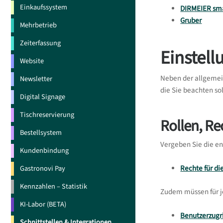
Einkaufssystem
DIRMEIER s
Gruber
Mehrbetrieb
Zeiterfassung
Einstel
Website
Neben der allgemein
Newsletter
die Sie beachten sol
Digital Signage
Tischreservierung
Rollen, Re
Bestellsystem
Vergeben Sie die e
Kundenbindung
Rechte für d
Gastronovi Pay
Kennzahlen – Statistik
Zudem müssen für j
KI-Labor (BETA)
Benutzerzugr
Schnittstellen & Integrationen