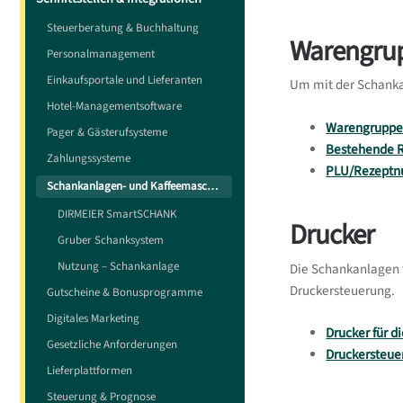
Steuerberatung & Buchhaltung
Warengrup
Personalmanagement
Einkaufsportale und Lieferanten
Um mit der Schanka
Hotel-Managementsoftware
Warengruppen
Pager & Gästerufsysteme
Bestehende R
Zahlungssysteme
PLU/Rezeptn
Schankanlagen- und Kaffeemaschinensteuerungen
DIRMEIER SmartSCHANK
Drucker
Gruber Schanksystem
Nutzung – Schankanlage
Die Schankanlagen w
Druckersteuerung.
Gutscheine & Bonusprogramme
Digitales Marketing
Drucker für 
Gesetzliche Anforderungen
Druckersteue
Lieferplattformen
Steuerung & Prognose