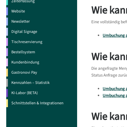
Zeiterfassung
Wie kan
Website
Newsletter
Eine vollständig b
Digital Signage
Umbuchung a
Tischreservierung
Bestellsystem
Wie kan
Kundenbindung
Die angefragte Men
Gastronovi Pay
Status Anfrage zurü
Kennzahlen – Statistik
Umbuchung a
KI-Labor (BETA)
Umbuchung 
Schnittstellen & Integrationen
Wie kan