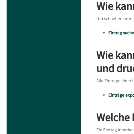
Wie kan
Um schneller einzel
Eintrag such
Wie kann
und dru
Alle Einträge einer
Einträge expo
Welche 
Ein Eintrag innerha