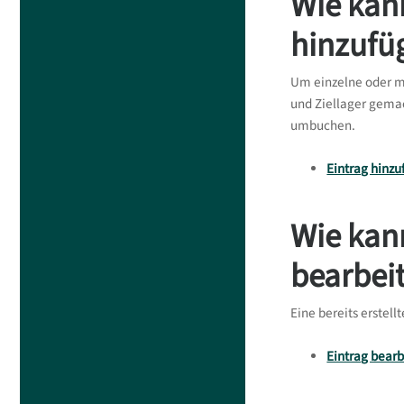
Wie kan
hinzufü
Um einzelne oder m
und Ziellager gemac
umbuchen.
Eintrag hinz
Wie kann
bearbei
Eine bereits erste
Eintrag bear