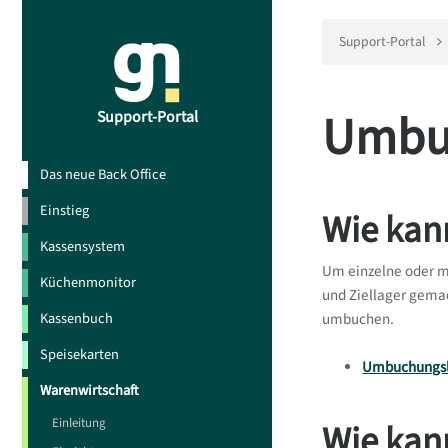
Support-Portal
Umbuc
Support-Portal
Das neue Back Office
Einstieg
Wie kan
Kassensystem
Um einzelne oder m
Küchenmonitor
und Ziellager gemac
Kassenbuch
umbuchen.
Speisekarten
Umbuchungsli
Warenwirtschaft
Einleitung
Wie kan