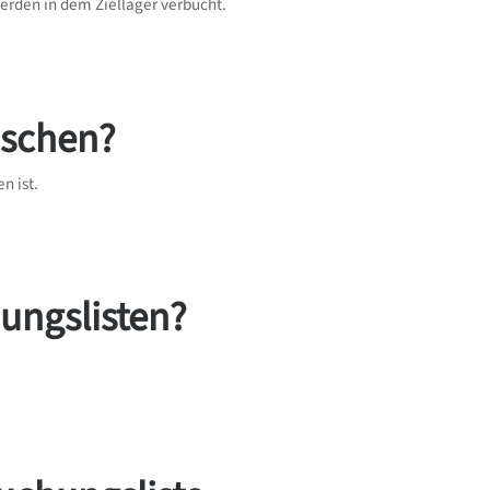
rden in dem Ziellager verbucht.
öschen?
n ist.
ungslisten?