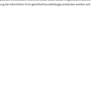
erhin (anonym) in den Statistiken genutzt und
ung der männlichen Form geschlechtsunabhängig verstanden werden soll.
det und weder mit Tischreservierungen, noch mit
astprofil erfasst, aber nicht mit einem Verkauf
rung handeln. Ein Gast ohne Verkauf mit
 auch wenn die Aufbewahrungsdauer für Gäste ohne
knüpft ist.
ng zu verknüpfen, so kann dieser manuell als