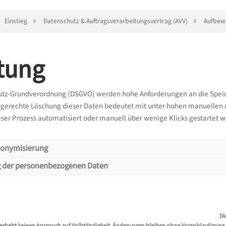
Einstieg
Datenschutz & Auftragsverarbeitungsvertrag (AVV)
Aufbew
itung
utz-Grundverordnung (DSGVO) werden hohe Anforderungen an die Speic
stgerechte Löschung dieser Daten bedeutet mit unter hohen manuellen
eser Prozess automatisiert oder manuell über wenige Klicks gestartet 
nonymisierung
 der personenbezogenen Daten
g vs. Anonymisierung - Wo ist der Un
 Typen von personenbezogenen Daten 
ntlich der Unterschied und was ist dabei zu beachten? Im Support-Por
Di
 System gesprochen. Technisch ist dieser Vorgang jedoch als Anonymis
hen den folgenden Daten unterschieden: Newsletter-Abonnent, Gast oh
erhebt keinen Anspruch auf Vollständigkeit. Änderungen bleiben ohne Vorankündigung jed