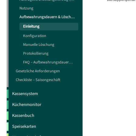
Löschung ange
Nutzung
ausgewertet w
Newslet
Aufbewahrungsdauern & Löschmaßnahmen
Ein Newslette
Einleitung
Verkäufen verk
Konfiguration
Manuelle Löschung
Gast oh
Protokollierung
Bei einem Gast
FAQ – Aufbewahrungsdauern & Löschmaßnahmen
verknüpft ist
Gesetzliche Anforderungen
Tischreservie
Checkliste – Saisongeschäft
Verkauf gering
Kassensystem
Gast
Küchenmonitor
Bei einem Gas
Kassenbuch
Stammg
Speisekarten
Sollte es nich