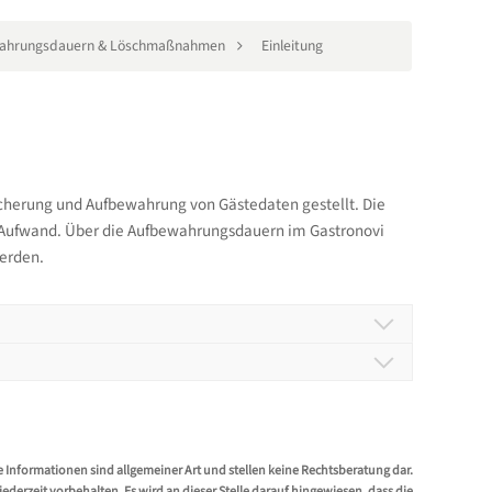
ahrungsdauern & Löschmaßnahmen
Einleitung
herung und Aufbewahrung von Gästedaten gestellt. Die
 Aufwand. Über die Aufbewahrungsdauern im Gastronovi
werden.
terschied?
gibt es?
tal wird von der Löschung von personenbezogenen
e Informationen sind allgemeiner Art und stellen keine Rechtsberatung dar.
ierung umgesetzt, welche aber rechtlich als
ne Verkauf, Gast, Stammgast und Firmengast.
erzeit vorbehalten. Es wird an dieser Stelle darauf hingewiesen, dass die