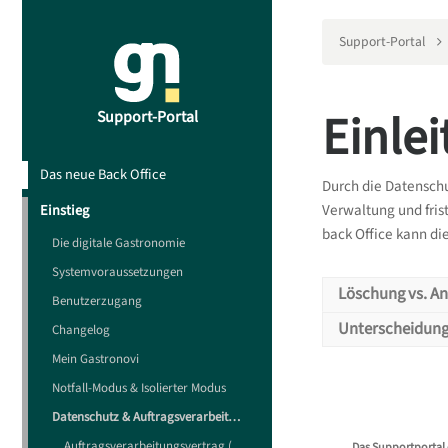
Support-Portal
Einle
Support-Portal
Das neue Back Office
Durch die Datensch
Verwaltung und fri
Einstieg
back Office kann di
Die digitale Gastronomie
Systemvoraussetzungen
Löschung vs. A
Benutzerzugang
Unterscheidung
Changelog
Löschun
Mein Gastronovi
Notfall-Modus & Isolierter Modus
Welche
Wo liegt eige
Datenschutz & Auftragsverarbeitungsvertrag (AVV)
Daten aus dem
Es wird zwisc
Auftragsverarbeitungsvertrag (AVV)
Das Supportportal 