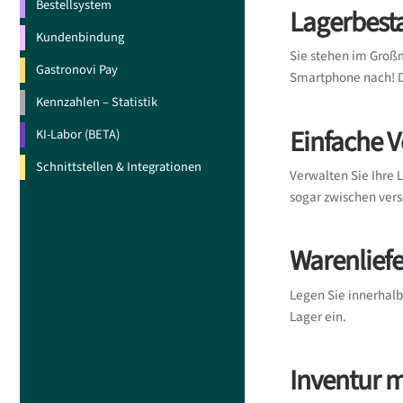
Bestellsystem
Lagerbest
Kundenbindung
Sie stehen im Groß
Gastronovi Pay
Smartphone nach! Di
Kennzahlen – Statistik
Einfache 
KI-Labor (BETA)
Schnittstellen & Integrationen
Verwalten Sie Ihre 
sogar zwischen versc
Warenliefe
Legen Sie innerhalb
Lager ein.
Inventur 