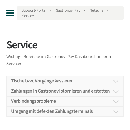
Support-Portal
Gastronovi Pay
Nutzung
Service
Service
Wichtige Bereiche im Gastronovi Pay Dashboard für Ihren
Service:
Tische bzw. Vorgänge kassieren
Tische bzw. Vorgänge
Zahlungen in Gastronovi stornieren und erstatten
Zahlungen in
kassieren
Verbindungsprobleme
Verbindungsproblem
Gastronovi stornieren
Umgang mit defekten Zahlungsterminals
Umgang mit defekten
Stationär
Mobil
e
und erstatten