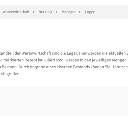
Warenwirtschaft
Nutzung
Manager
Lager
tandteil der Warenwirtschaft sind die Lager. Hier werden die aktuellen 
ig
markierten Rezept kalkuliert sind, werden in den jeweiligen Mengen
en Bestand. Durch Vorgabe eines eisernen Bestands können Sie Untersc
 eingreifen.
ltung
steuerung
ann ich ein Lager anlegen?
ertung