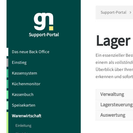
Support-Portal
Lager
Support-Portal
Das neue Back Office
Ein essenzieller Bes
einem als
vollständ
Einstieg
Überblick über Ihr
Kassensystem
erkennen und sofort
Küchenmonitor
Verwaltung
Kassenbuch
Verwa
Lagersteuerung
Speisekarten
Lager
Auswertung
Warenwirtschaft
Wie k
Ausw
Einleitung