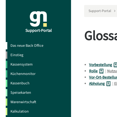
Support-Portal
Gloss
Support-Portal
Das neue Back Office
Einstieg
Kassensystem
Vorbestellung
Rolle
|
Nutzu
Küchenmonitor
Vor-Ort-Bestellu
Kassenbuch
Abholung
|
E
Speisekarten
Warenwirtschaft
Kalkulation