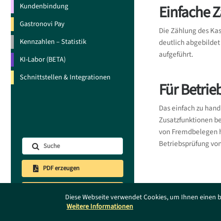
Kundenbindung
Einfache 
Gastronovi Pay
Die Zählung des Ka
Kennzahlen – Statistik
deutlich abgebildet
aufgeführt.
KI-Labor (BETA)
Schnittstellen & Integrationen
Für Betri
Das einfach zu hand
Zusatzfunktionen be
von Fremdbelegen hi
Betriebsprüfung von
PDF erzeugen
Supportanfrage
Diese Webseite verwendet Cookies, um Ihnen einen b
Das Supportportal 
Weitere Informationen
Impressum
|
AGB
|
Datenschutz
|
DE