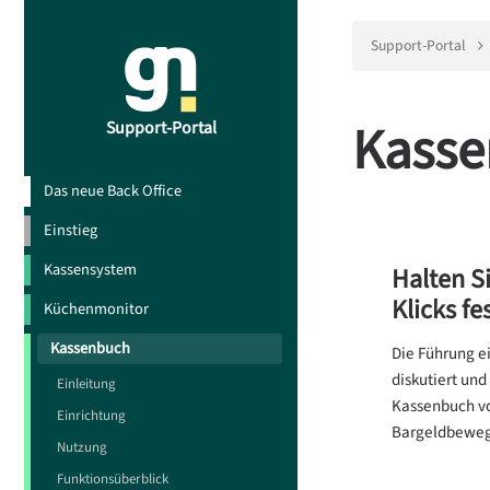
Support-Portal
Kass
Support-Portal
Das neue Back Office
Einstieg
Kassensystem
Halten S
Klicks fes
Küchenmonitor
Kassenbuch
Die Führung e
diskutiert und
Einleitung
Kassenbuch vo
Einrichtung
Bargeldbewegu
Nutzung
Funktionsüberblick