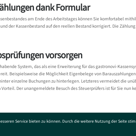
Zählungen dank Formular
ssenbestandes am Ende des Arbeitstages können Sie komfortabel mith
 und der Kassenbestand auf den reellen Bestand korrigiert. Die Zählun
ebsprüfungen vorsorgen
habende System, das als eine Erweiterung für das gastronovi-Kassens
reit. Beispielsweise die Möglichkeit Eigenbelege von Barauszahlungen 
nter einzelne Buchungen zu hinterlegen. Letzteres vermeidet die unüb
 Vorteil. Der unangemeldete Besuch des Steuerprüfers ist für Sie nun 
Di
esseren Service bieten zu können. Durch die weitere Nutzung der Seite sti
erhebt keinen Anspruch auf Vollständigkeit. Änderungen bleiben ohne Vorankündigung jed
ausschließliche Verwend