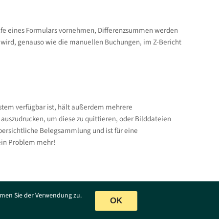
ilfe eines Formulars vornehmen, Differenzsummen werden
g wird, genauso wie die manuellen Buchungen, im Z-Bericht
ystem verfügbar ist, hält außerdem mehrere
auszudrucken, um diese zu quittieren, oder Bilddateien
ersichtliche Belegsammlung und ist für eine
kein Problem mehr!
e Informationen sind allgemeiner Art und stellen keine Rechtsberatung dar.
mmen Sie der Verwendung zu.
erzeit vorbehalten. Es wird an dieser Stelle darauf hingewiesen, dass die
OK
ung der männlichen Form geschlechtsunabhängig verstanden werden soll.