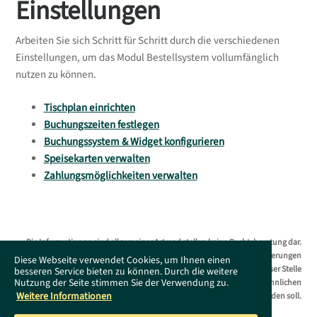
Einstellungen
Arbeiten Sie sich Schritt für Schritt durch die verschiedenen
Einstellungen, um das Modul Bestellsystem vollumfänglich
nutzen zu können.
Tischplan einrichten
Buchungszeiten festlegen
Buchungssystem & Widget konfigurieren
Speisekarten verwalten
Zahlungsmöglichkeiten verwalten
Die Informationen sind allgemeiner Art und stellen keine Rechtsberatung dar.
Das Supportportal erhebt keinen Anspruch auf Vollständigkeit. Änderungen
Diese Webseite verwendet Cookies, um Ihnen einen
bleiben ohne Vorankündigung jederzeit vorbehalten. Es wird an dieser Stelle
besseren Service bieten zu können. Durch die weitere
Nutzung der Seite stimmen Sie der Verwendung zu.
darauf hingewiesen, dass die ausschließliche Verwendung der männlichen
Weitere Informationen
Form geschlechtsunabhängig verstanden werden soll.