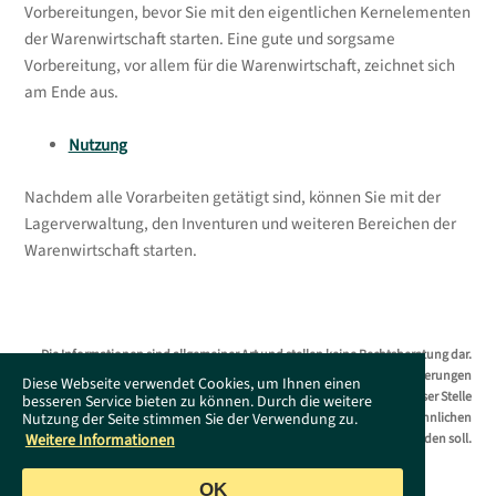
Vorbereitungen, bevor Sie mit den eigentlichen Kernelementen
der Warenwirtschaft starten. Eine gute und sorgsame
Vorbereitung, vor allem für die Warenwirtschaft, zeichnet sich
am Ende aus.
Nutzung
Nachdem alle Vorarbeiten getätigt sind, können Sie mit der
Lagerverwaltung, den Inventuren und weiteren Bereichen der
Warenwirtschaft starten.
Die Informationen sind allgemeiner Art und stellen keine Rechtsberatung dar.
Das Supportportal erhebt keinen Anspruch auf Vollständigkeit. Änderungen
Diese Webseite verwendet Cookies, um Ihnen einen
bleiben ohne Vorankündigung jederzeit vorbehalten. Es wird an dieser Stelle
besseren Service bieten zu können. Durch die weitere
Nutzung der Seite stimmen Sie der Verwendung zu.
darauf hingewiesen, dass die ausschließliche Verwendung der männlichen
Weitere Informationen
Form geschlechtsunabhängig verstanden werden soll.
OK