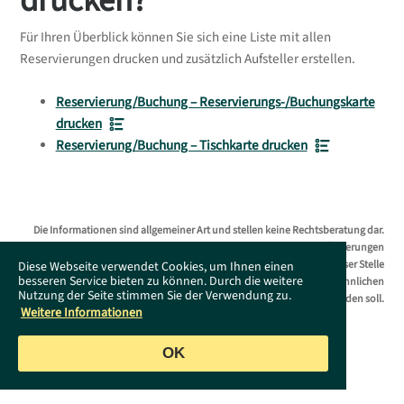
drucken?
Für Ihren Überblick können Sie sich eine Liste mit allen
Reservierungen drucken und zusätzlich Aufsteller erstellen.
Reservierung/Buchung – Reservierungs-/Buchungskarte
drucken
Reservierung/Buchung – Tischkarte drucken
Die Informationen sind allgemeiner Art und stellen keine Rechtsberatung dar.
Das Supportportal erhebt keinen Anspruch auf Vollständigkeit. Änderungen
bleiben ohne Vorankündigung jederzeit vorbehalten. Es wird an dieser Stelle
Diese Webseite verwendet Cookies, um Ihnen einen
besseren Service bieten zu können. Durch die weitere
darauf hingewiesen, dass die ausschließliche Verwendung der männlichen
Nutzung der Seite stimmen Sie der Verwendung zu.
Form geschlechtsunabhängig verstanden werden soll.
Weitere Informationen
OK