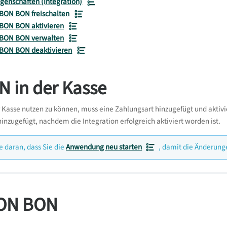
genschaften (Integration)
 BON BON freischalten
– BON BON aktivieren
– BON BON verwalten
– BON BON deaktivieren
 in der Kasse
Kasse nutzen zu können, muss eine Zahlungsart hinzugefügt und aktiv
nzugefügt, nachdem die Integration erfolgreich aktiviert worden ist.
e daran, dass Sie die
Anwendung neu starten
, damit die Änderun
BON BON