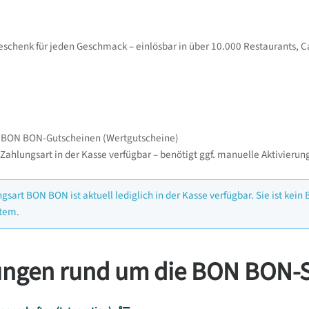
eschenk für jeden Geschmack – einlösbar in über 10.000 Restaurants, C
 BON BON-Gutscheinen (Wertgutscheine)
e Zahlungsart in der Kasse verfügbar – benötigt ggf. manuelle Aktivierun
gsart BON BON ist aktuell lediglich in der Kasse verfügbar. Sie ist kein
stem.
lungen rund um die BON BON-Sc