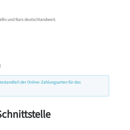
afés und Bars deutschlandweit.
g
 Bestandteil der Online-Zahlungsarten für das
hnittstelle