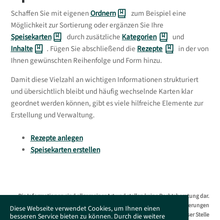
Schaffen Sie mit eigenen
Ordnern
zum Beispiel eine
Möglichkeit zur Sortierung oder ergänzen Sie Ihre
Speisekarten
durch zusätzliche
Kategorien
und
Inhalte
. Fügen Sie abschließend die
Rezepte
in der von
Ihnen gewünschten Reihenfolge und Form hinzu.
Damit diese Vielzahl an wichtigen Informationen strukturiert
und übersichtlich bleibt und häufig wechselnde Karten klar
geordnet werden können, gibt es viele hilfreiche Elemente zur
Erstellung und Verwaltung.
Rezepte anlegen
Speisekarten erstellen
Die Informationen sind allgemeiner Art und stellen keine Rechtsberatung dar.
Das Supportportal erhebt keinen Anspruch auf Vollständigkeit. Änderungen
Diese Webseite verwendet Cookies, um Ihnen einen
bleiben ohne Vorankündigung jederzeit vorbehalten. Es wird an dieser Stelle
besseren Service bieten zu können. Durch die weitere