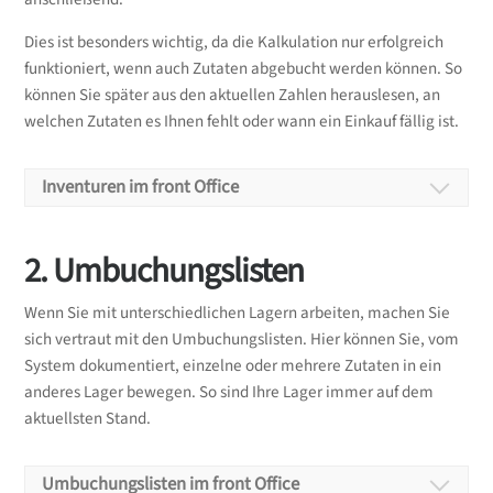
Dies ist besonders wichtig, da die Kalkulation nur erfolgreich
funktioniert, wenn auch Zutaten abgebucht werden können. So
können Sie später aus den aktuellen Zahlen herauslesen, an
welchen Zutaten es Ihnen fehlt oder wann ein Einkauf fällig ist.
Inventuren im front Office
Durch regelmäßige Inventuren können Sie
2. Umbuchungslisten
Differenzen zeitnah erkennen und ggf. eingreifen.
Inventuren werden immer für ein Lager oder
Wenn Sie mit unterschiedlichen Lagern arbeiten, machen Sie
einzelne Zutaten eines Lagers durchgeführt. Ist die
sich vertraut mit den Umbuchungslisten. Hier können Sie, vom
Inventur verbucht, wird der Bestand auf den neu
System dokumentiert, einzelne oder mehrere Zutaten in ein
gezählten Bestand geändert.
anderes Lager bewegen. So sind Ihre Lager immer auf dem
aktuellsten Stand.
Inventuren
Umbuchungslisten im front Office