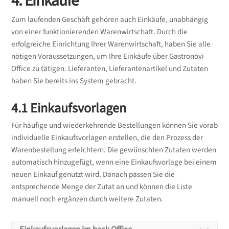
4. Einkäufe
Wie kann ich eine
abgeschlossen, ist dies nicht mehr möglich.
verkaufen aber in Ihren Lagern liegen und die Sie
Zum laufenden Geschäft gehören auch Einkäufe, unabhängig
entsorgt haben. Nur so können die Bestände der
Umbuchungsliste
Inventur bearbeiten
von einer funktionierenden Warenwirtschaft. Durch die
Lager bei einer Inventur stimmen.
erfolgreiche Einrichtung Ihrer Warenwirtschaft, haben Sie alle
bearbeiten?
nötigen Voraussetzungen, um Ihre Einkäufe über Gastronovi
Welche Eigenschaften hat
Wie kann ich eine
Office zu tätigen. Lieferanten, Lieferantenartikel und Zutaten
Eine bereits erstellte Umbuchungsliste kann vor der
eine Inventur?
haben Sie bereits ins System gebracht.
Bruchliste
Umbuchung bearbeitet werden.
Beim Anlegen einer Inventur haben Sie
4.1 Einkaufsvorlagen
hinzufügen?
Umbuchungsliste verwalten
verschiedene Einstellungsmöglichkeiten.
Für häufige und wiederkehrende Bestellungen können Sie vorab
Um Einträge einer Bruchliste hinzuzufügen, müssen
individuelle Einkaufsvorlagen erstellen, die den Prozess der
Eigenschaften Inventur
Wie kann ich eine
Sie diese anlegen.
Warenbestellung erleichtern. Die gewünschten Zutaten werden
automatisch hinzugefügt, wenn eine Einkaufsvorlage bei einem
Umbuchungsliste
Wie kann ich eine Inventur
Bruchliste hinzufügen
neuen Einkauf genutzt wird. Danach passen Sie die
entsprechende Menge der Zutat an und können die Liste
filtern?
abschließen?
manuell noch ergänzen durch weitere Zutaten.
Wie kann ich eine
Nachdem Sie alle Inventureinträge hinzugefügt
Für einen besseren Überblick können Sie einen Filter
haben (siehe weiter unten) können Sie diese final