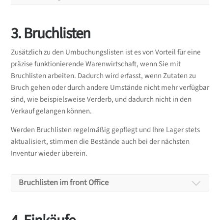
Wie kann ich eine Inventur
Wie kann ich eine
3. Bruchlisten
anlegen?
Umbuchungsliste
Zusätzlich zu den Umbuchungslisten ist es von Vorteil für eine
Um eine Inventur durchführen zu können, müssen
präzise funktionierende Warenwirtschaft, wenn Sie mit
Sie dieses vorab anlegen. Beim Anlegen können Sie
hinzufügen?
Bruchlisten arbeiten. Dadurch wird erfasst, wenn Zutaten zu
entscheiden ob Sie das gesamte Lager einbeziehen
Bruch gehen oder durch andere Umstände nicht mehr verfügbar
wollen oder eine Inventur für nur einzelne Zutaten
Um einzelne oder mehrere Zutaten in ein anderes
sind, wie beispielsweise Verderb, und dadurch nicht in den
durchführen wollen.
Lager zu bewegen, können Sie eine
Verkauf gelangen können.
Umbuchungsliste anlegen. Hier muss eine Angabe
Inventur anlegen
Werden Bruchlisten regelmäßig gepflegt und Ihre Lager stets
bzgl. Quell- und Ziellager gemacht werden.
aktualisiert, stimmen die Bestände auch bei der nächsten
Weiterhin können Sie auch ein komplettes Lager mit
Inventur wieder überein.
Wie kann ich eine Inventur
den Auffüllmengen auffüllen oder ein Lager
vollständig umbuchen.
bearbeiten?
Bruchlisten im front Office
Umbuchungsliste hinzufügen
Eine bestehende Inventur kann vor dem Abschließen
Um einen genauen Lagerbestand zu erhalten,
noch verändert werden. Ist eine Inventur komplett
müssen alle Zutaten erfasst werden die Sie nicht