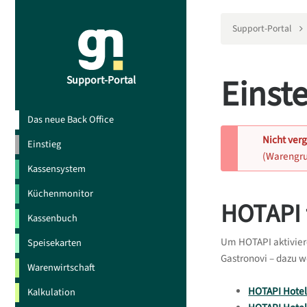
Support-Portal
Einst
Support-Portal
Das neue Back Office
Nicht ver
Einstieg
(Warengru
Kassensystem
Küchenmonitor
HOTAPI f
Kassenbuch
Um HOTAPI aktiviere
Speisekarten
Gastronovi – dazu w
Warenwirtschaft
HOTAPI Hotel 
Kalkulation