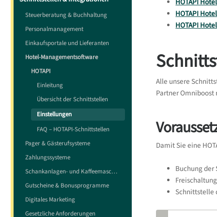
HOTAPI Hotel 
HOTAPI Hotel
Steuerberatung & Buchhaltung
HOTAPI Hotel 
Personalmanagement
Einkaufsportale und Lieferanten
Schnitt
Hotel-Managementsoftware
HOTAPI
Alle unsere Schnitts
Einleitung
Partner Omniboost r
Übersicht der Schnittstellen
Einstellungen
Vorausset
FAQ – HOTAPI-Schnittstellen
Pager & Gästerufsysteme
Damit Sie eine HOT
Zahlungssysteme
Buchung der 
Schankanlagen- und Kaffeemaschinensteuerungen
Freischaltun
Gutscheine & Bonusprogramme
Schnittstell
Digitales Marketing
Gesetzliche Anforderungen