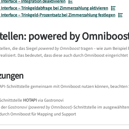
Interface – Integration deaktivieren
 Interface – Trinkgeldabfrage bei Zimmerzahlung aktivieren
Interface – Trinkgeld-Prozentsatz bei Zimmerzahlung festlegen
stellen: powered by Omniboos
tellen, die das Siegel
powered by Omniboost
tragen – wie zum Beispiel
ealisiert. Das bedeutet, dass diese auch durch Omniboost eingerichtet
zungen
API-Schnittstelle gemeinsam mit Omniboost nutzen können, beachten S
Schnittstelle
HOTAPI
via Gastronovi
g der
Gastronovi (powered by Omniboost)
-Schnittstelle im ausgewählte
e durch Omniboost für Mapping und Support