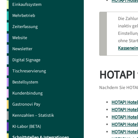
HOTAPI Hotel 
Einkaufssystem
Mehrbetrieb
Die Zahlu
inaktiv ge
Zeiterfassung
Einstellun
Website
ohne Start
Kassenein
Newsletter
Digital Signage
HOTAPI 
Tischreservierung
Bestellsystem
Nachdem Sie HOTAPI 
Kundenbindung
HOTAPI Hotel 
Gastronovi Pay
HOTAPI Hotel
Kennzahlen – Statistik
HOTAPI Hotel
HOTAPI Hotel 
KI-Labor (BETA)
HOTAPI Hotel 
Schnittstellen & Integrationen