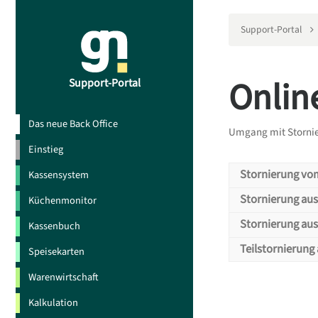
Support-Portal
Onlin
Support-Portal
Das neue Back Office
Umgang mit Stornie
Einstieg
Stornierung vo
Kassensystem
Storn
Stornierung aus
Küchenmonitor
Storn
Stornierung aus
Kassenbuch
Wie gehen Sie
Storn
Teilstornierung
Speisekarten
Teils
Dies
Kassi
Dies
Warenwirtschaft
Kassi
Kalkulation
Wie gehen Sie
Möchte Ihr Gas
Wie gehen Sie