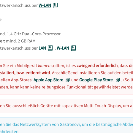
tzwerkanschluss per
W-LAN
e
nd. 1,4 GHz Dual-Core-Prozessor
er:
mind. 2 GB RAM
tzwerkanschluss per
LAN
,
W-LAN
 Sie ein Mobilgerät
klonen
sollten, ist es
zwingend erforderlich
, dass
di
stalliert, bzw. entfernt wird
. Anschließend installieren Sie auf den bete
ziellen App-Stores:
Apple App Store
und
Google Play Store
. (Sol
nden, kann kann keine reibungslose Funktionalität gewährleistet werde
en Sie ausschließlich Geräte mit kapazitiven Multi-Touch-Display, um a
en Sie das Netzwerksystem von Gastronovi, um die bestmögliche Abdeck
hrleisten.