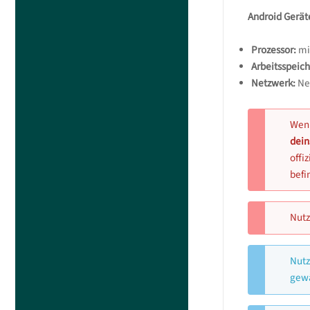
Android Gerät
Prozessor:
mi
Arbeitsspeich
Netzwerk:
Ne
Wenn
dein
offi
befi
Nutz
Nutz
gewä