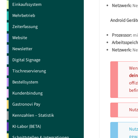
Einkaufssystem
Netzwerk:
Ne
Mehrbetrieb
Android Gerät
Zeiterfassung
Prozessor:
mi
Website
Arbeitsspeich
Newsletter
Netzwerk:
Ne
Digital Signage
Wenn
Tischreservierung
dein
Bestellsystem
offi
befi
Kundenbindung
Gastronovi Pay
Nutz
Kennzahlen – Statistik
KI-Labor (BETA)
Nutz
gewä
Schnittstellen & Integrationen