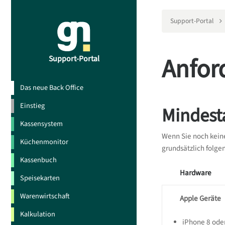
Support-Portal
Anfor
Support-Portal
Das neue Back Office
Einstieg
Mindest
Kassensystem
Wenn Sie noch keine
Küchenmonitor
grundsätzlich folge
Kassenbuch
Hardware
Speisekarten
Warenwirtschaft
Apple Geräte
Kalkulation
iPhone 8 ode