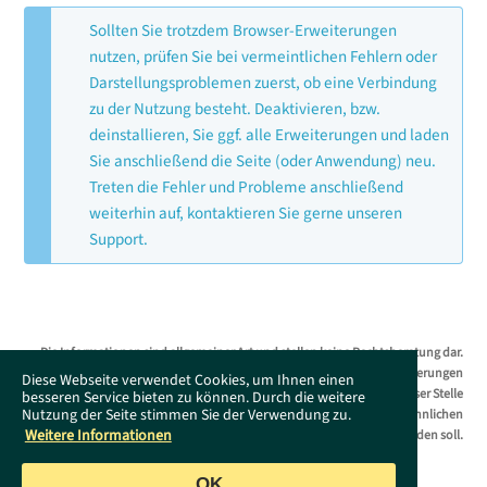
Sollten Sie trotzdem Browser-Erweiterungen
nutzen, prüfen Sie bei vermeintlichen Fehlern oder
Darstellungsproblemen zuerst, ob eine Verbindung
zu der Nutzung besteht. Deaktivieren, bzw.
deinstallieren, Sie ggf. alle Erweiterungen und laden
Sie anschließend die Seite (oder Anwendung) neu.
Treten die Fehler und Probleme anschließend
weiterhin auf, kontaktieren Sie gerne unseren
Support.
Die Informationen sind allgemeiner Art und stellen keine Rechtsberatung dar.
Das Supportportal erhebt keinen Anspruch auf Vollständigkeit. Änderungen
Diese Webseite verwendet Cookies, um Ihnen einen
bleiben ohne Vorankündigung jederzeit vorbehalten. Es wird an dieser Stelle
besseren Service bieten zu können. Durch die weitere
Nutzung der Seite stimmen Sie der Verwendung zu.
darauf hingewiesen, dass die ausschließliche Verwendung der männlichen
Weitere Informationen
Form geschlechtsunabhängig verstanden werden soll.
OK