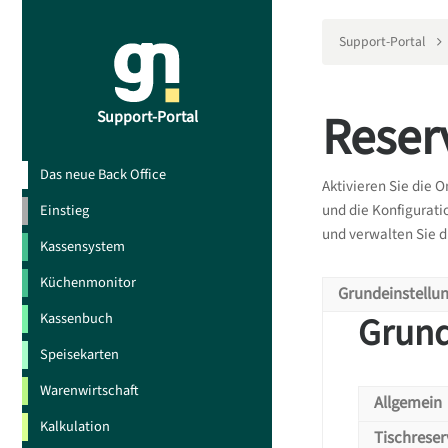
Support-Portal
Reser
Support-Portal
Das neue Back Office
Aktivieren Sie die 
und die Konfigurati
Einstieg
und verwalten Sie d
Kassensystem
Küchenmonitor
Grundeinstellu
Grund
Kassenbuch
Speisekarten
Warenwirtschaft
Allgemein
All
Kalkulation
Tischreser