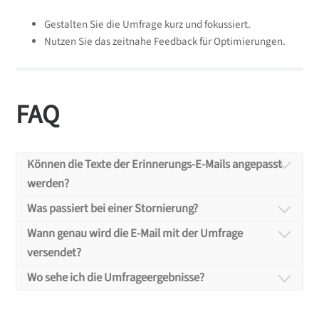
Gestalten Sie die Umfrage kurz und fokussiert.
Nutzen Sie das zeitnahe Feedback für Optimierungen.
FAQ
Können die Texte der Erinnerungs-E-Mails angepasst
werden?
Was passiert bei einer Stornierung?
Können die Texte der
Wann genau wird die E-Mail mit der Umfrage
versendet?
Was passiert bei einer
Erinnerungs-E-Mails
Wo sehe ich die Umfrageergebnisse?
Stornierung?
angepasst werden?
Wann genau wird die E-Mail
Es werden keine automatischen Erinnerungen mehr
Nein, aktuell nicht.