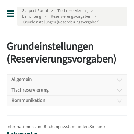
Support-Portal
Tischreservierung
Einrichtung
Reservierungsvorgaben
Grundeinstellungen (Reservierungsvorgaben)
Grundeinstellungen
(Reservierungsvorgaben)
Allgemein
Allgemein
Tischreservierung
Tischreservierung
Kommunikation
Kommunikation
Grundeinstellungen
— die Kommunikation vor und nach einer Buchung.
Widget-Steuerung
Informationen zum Buchungssystem finden Sie hier:
Buchungssystem