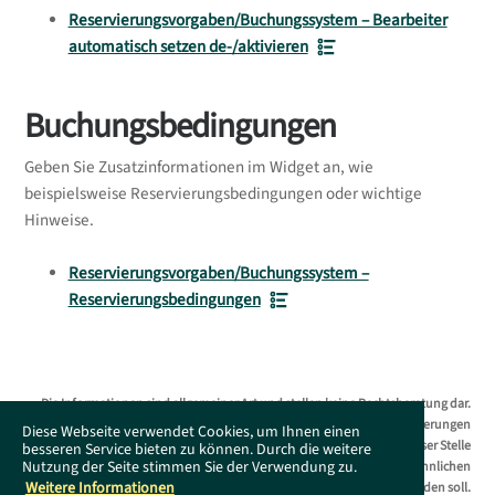
Reservierungsvorgaben/Buchungssystem – Bearbeiter
automatisch setzen de-/aktivieren
Buchungsbedingungen
Geben Sie Zusatzinformationen im Widget an, wie
beispielsweise Reservierungsbedingungen oder wichtige
Hinweise.
Reservierungsvorgaben/Buchungssystem –
Reservierungsbedingungen
Die Informationen sind allgemeiner Art und stellen keine Rechtsberatung dar.
Das Supportportal erhebt keinen Anspruch auf Vollständigkeit. Änderungen
Diese Webseite verwendet Cookies, um Ihnen einen
bleiben ohne Vorankündigung jederzeit vorbehalten. Es wird an dieser Stelle
besseren Service bieten zu können. Durch die weitere
Nutzung der Seite stimmen Sie der Verwendung zu.
darauf hingewiesen, dass die ausschließliche Verwendung der männlichen
Weitere Informationen
Form geschlechtsunabhängig verstanden werden soll.