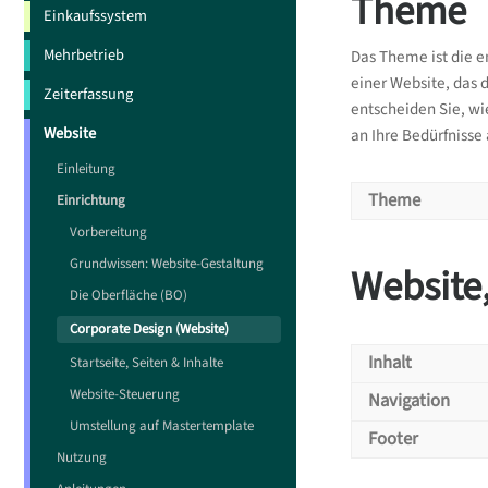
Theme
Vorlag
Einkaufssystem
Falls noch kei
Mehrbetrieb
Das Theme ist die e
einer Website, das 
Zeiterfassung
Corporate De
entscheiden Sie, wi
Website
an Ihre Bedürfnisse
Aktu
Einleitung
steu
Theme
Einrichtung
Vorbereitung
Grundwissen: Website-Gestaltung
Website,
Auswah
Die Oberfläche (BO)
Wählen Sie ei
Corporate Design (Website)
Inhalt
Startseite, Seiten & Inhalte
Corporate D
Website-Steuerung
Navigation
Umstellung auf Mastertemplate
Legen Sie die 
Inhalt 
Footer
übernommen 
Nutzung
Naviga
Der Inhaltsbe