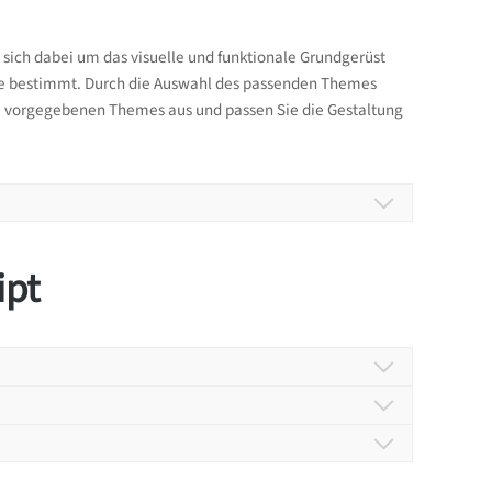
sich dabei um das visuelle und funktionale Grundgerüst
ekte bestimmt. Durch die Auswahl des passenden Themes
 drei vorgegebenen Themes aus und passen Sie die Gestaltung
ellungen zur Gestaltung können Sie über das Theme
ipt
 können optional für alle weiteren Bereiche