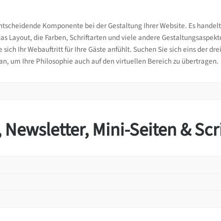
e auswählen
ne Vorlage ausgewählt sein sollte, wählen Sie das
Mastertemplate
.
ntscheidende Komponente bei der Gestaltung Ihrer Website. Es handelt 
das Layout, die Farben, Schriftarten und viele andere Gestaltungsasp
sign – Vorlage auswählen
e sich Ihr Webauftritt für Ihre Gäste anfühlt. Suchen Sie sich eins der
 an, um Ihre Philosophie auch auf den virtuellen Bereich zu übertragen.
ell können Sie lediglich das Mastertemplate auswählen. Weitere Einst
ern.
 Newsletter, Mini-Seiten & Scr
l des Themes
nes der drei verfügbaren Themes aus – Custom, Dark oder Light.
esign – Theme auswählen
allgemeine Farbgebung fest. Die Farben, die sie hier zentral festlegen,
konfigurieren
werden.
tion
reich ist das Kernstück des jeweiligen Mediums.