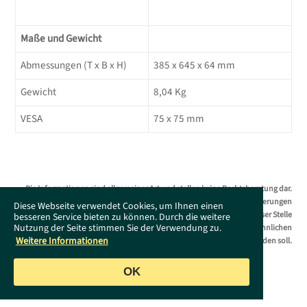
Maße und Gewicht
Abmessungen (T x B x H)
385 x 645 x 64 mm
Gewicht
8,04 Kg
VESA
75 x 75 mm
Die Informationen sind allgemeiner Art und stellen keine Rechtsberatung dar.
Das Supportportal erhebt keinen Anspruch auf Vollständigkeit. Änderungen
Diese Webseite verwendet Cookies, um Ihnen einen
bleiben ohne Vorankündigung jederzeit vorbehalten. Es wird an dieser Stelle
besseren Service bieten zu können. Durch die weitere
Nutzung der Seite stimmen Sie der Verwendung zu.
darauf hingewiesen, dass die ausschließliche Verwendung der männlichen
Weitere Informationen
Form geschlechtsunabhängig verstanden werden soll.
OK