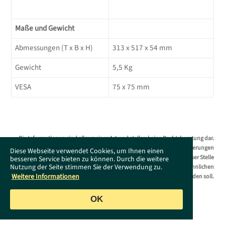
Maße und Gewicht
Abmessungen (T x B x H)
313 x 517 x 54 mm
Gewicht
5,5 Kg
VESA
75 x 75 mm
Die Informationen sind allgemeiner Art und stellen keine Rechtsberatung dar.
Das Supportportal erhebt keinen Anspruch auf Vollständigkeit. Änderungen
Diese Webseite verwendet Cookies, um Ihnen einen
bleiben ohne Vorankündigung jederzeit vorbehalten. Es wird an dieser Stelle
besseren Service bieten zu können. Durch die weitere
Nutzung der Seite stimmen Sie der Verwendung zu.
darauf hingewiesen, dass die ausschließliche Verwendung der männlichen
Weitere Informationen
Form geschlechtsunabhängig verstanden werden soll.
OK