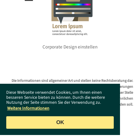
Corporate Design einstellen
Die Informationen sind allgemeiner Art und stellen keine Rechtsberatung dar.
Das Supportportal erhebt keinen Anspruch auf Vollständigkeit. Änderungen
Diese Webseite verwendet Cookies, um Ihnen einen
bleiben ohne Vorankündigung jederzeit vorbehalten. Es wird an dieser Stelle
besseren Service bieten zu können. Durch die weitere
darauf hingewiesen, dass die ausschließliche Verwendung der männlichen
Nutzung der Seite stimmen Sie der Verwendung zu.
Form geschlechtsunabhängig verstanden werden soll.
Weitere Informationen
OK